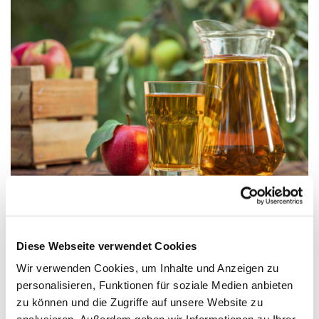
Ab-Hof-Verkauf
Diese Webseite verwendet Cookies
Regionale Spezialitäten direkt vom Hof
Wir verwenden Cookies, um Inhalte und Anzeigen zu
Sie möchten hochwertigen Most, Fruchtsäfte oder
personalisieren, Funktionen für soziale Medien anbieten
regionale Köstlichkeiten für zuhause mitnehmen?
zu können und die Zugriffe auf unsere Website zu