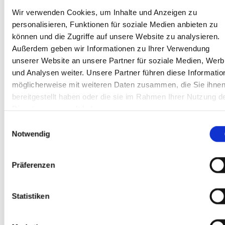
gesetzlichen Vorschriften Angaben, die eine
Wir verwenden Cookies, um Inhalte und Anzeigen zu
schnelle elektronische Kontaktaufnahme zu
unserem Unternehmen sowie eine unmittelbare
personalisieren, Funktionen für soziale Medien anbieten zu
Kommunikation mit uns ermöglichen, was
können und die Zugriffe auf unsere Website zu analysieren.
ebenfalls eine allgemeine Adresse der
Außerdem geben wir Informationen zu Ihrer Verwendung
sogenannten elektronischen Post (E-Mail-
unserer Website an unsere Partner für soziale Medien, Wer
Adresse) umfasst. Sofern eine betroffene Person
und Analysen weiter. Unsere Partner führen diese Informatio
per E-Mail oder über ein Kontaktformular den
Kontakt mit dem für die Verarbeitung
möglicherweise mit weiteren Daten zusammen, die Sie ihne
Verantwortlichen aufnimmt, werden die von der
bereitgestellt haben oder die sie im Rahmen Ihrer Nutzung d
betroffenen Person übermittelten
Dienste gesammelt haben.
personenbezogenen Daten automatisch
Einwilligungsauswahl
gespeichert. Solche auf freiwilliger Basis von
Notwendig
einer betroffenen Person an den für die
Verarbeitung Verantwortlichen übermittelten
personenbezogenen Daten werden für Zwecke der
Bearbeitung oder der Kontaktaufnahme zur
Präferenzen
betroffenen Person gespeichert. Es erfolgt keine
Weitergabe dieser personenbezogenen Daten an
Dritte.
Statistiken
Routinemäßige Löschung und Sperrung