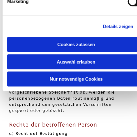
Marketing
von personenbezogenen Daten
Der für die Verarbeitung Verantwortliche
verarbeitet und speichert personenbezogene
Daten der betroffenen Person nur für den
Details zeigen
Zeitraum, der zur Erreichung des
Speicherungszwecks erforderlich ist oder sofern
dies durch den Europäischen Richtlinien- und
Cookies zulassen
Verordnungsgeber oder einen anderen
Gesetzgeber in Gesetzen oder Vorschriften,
Auswahl erlauben
welchen der für die Verarbeitung Verantwortliche
unterliegt, vorgesehen wurde. Entfällt der
Speicherungszweck oder läuft eine vom
Nur notwendige Cookies
Europäischen Richtlinien- und Verordnungsgeber
oder einem anderen zuständigen Gesetzgeber
vorgeschriebene Speicherfrist ab, werden die
personenbezogenen Daten routinemäßig und
entsprechend den gesetzlichen Vorschriften
gesperrt oder gelöscht.
Rechte der betroffenen Person
a) Recht auf Bestätigung